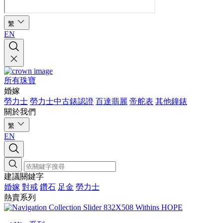
繁
EN
所有珠寶
婚嫁
勞力士
勞力士中古錶認證
百達翡麗
帝舵表
其他鐘錶
關於我們
繁
EN
建議關鍵字
婚嫁
對戒
鑽石
足金
勞力士
熱賣系列