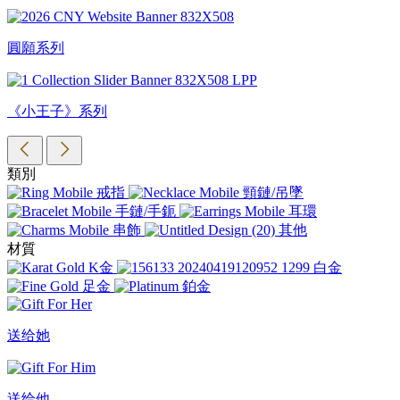
圓願系列
《小王子》系列
類別
戒指
頸鏈/吊墜
手鏈/手鈪
耳環
串飾
其他
材質
K金
白金
足金
鉑金
送给她
送给他