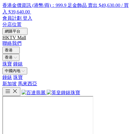
香港金價資訊 (港幣/両)：999.9 足金飾品 賣出 $49,630.00 / 買
入 $39,640.00
會員計劃
登入
分店位置
網購平台
HKTV Mall
聯絡我們
香港
香港
珠寶
鐘錶
中國內地
鐘錶
珠寶
新加坡
馬來西亞