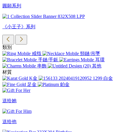
圓願系列
《小王子》系列
類別
戒指
頸鏈/吊墜
手鏈/手鈪
耳環
串飾
其他
材質
K金
白金
足金
鉑金
送给她
送给他