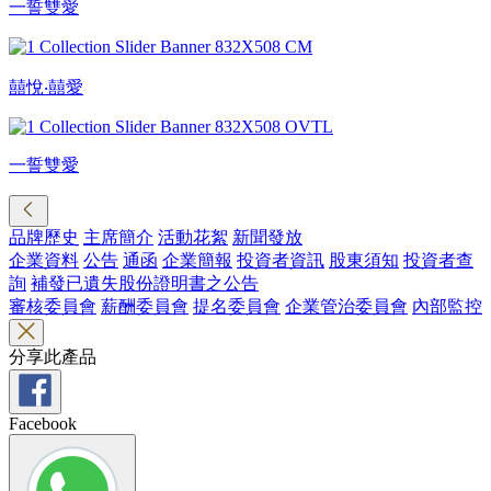
一誓雙愛
囍悅‧囍愛
一誓雙愛
品牌歷史
主席簡介
活動花絮
新聞發放
企業資料
公告
通函
企業簡報
投資者資訊
股東須知
投資者查
詢
補發已遺失股份證明書之公告
審核委員會
薪酬委員會
提名委員會
企業管治委員會
內部監控
分享此產品
Facebook