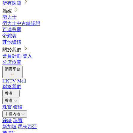
所有珠寶
婚嫁
勞力士
勞力士中古錶認證
百達翡麗
帝舵表
其他鐘錶
關於我們
會員計劃
登入
分店位置
網購平台
HKTV Mall
聯絡我們
香港
香港
珠寶
鐘錶
中國內地
鐘錶
珠寶
新加坡
馬來西亞
繁
EN