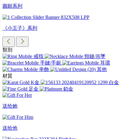
圓願系列
《小王子》系列
類別
戒指
頸鏈/吊墜
手鏈/手鈪
耳環
串飾
其他
材質
K金
白金
足金
鉑金
送给她
送给他