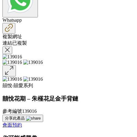
Whatsapp
複製網址
連結已複製
囍悅‧囍愛系列
囍悅花期 – 朱槿花足金手背鏈
參考編號139016
分享此產品
會面預約