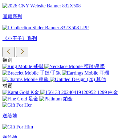
圓願系列
《小王子》系列
類別
戒指
頸鏈/吊墜
手鏈/手鈪
耳環
串飾
其他
材質
K金
白金
足金
鉑金
送给她
送给他