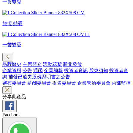
一誓雙愛
囍悅‧囍愛
一誓雙愛
品牌歷史
主席簡介
活動花絮
新聞發放
企業資料
公告
通函
企業簡報
投資者資訊
股東須知
投資者查
詢
補發已遺失股份證明書之公告
審核委員會
薪酬委員會
提名委員會
企業管治委員會
內部監控
分享此產品
Facebook