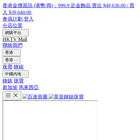
香港金價資訊 (港幣/両)：999.9 足金飾品 賣出 $49,630.00 / 買
入 $39,640.00
會員計劃
登入
分店位置
網購平台
HKTV Mall
聯絡我們
香港
香港
珠寶
鐘錶
中國內地
鐘錶
珠寶
新加坡
馬來西亞