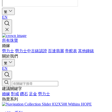
繁
EN
所有珠寶
婚嫁
勞力士
勞力士中古錶認證
百達翡麗
帝舵表
其他鐘錶
關於我們
繁
EN
建議關鍵字
婚嫁
對戒
鑽石
足金
勞力士
熱賣系列