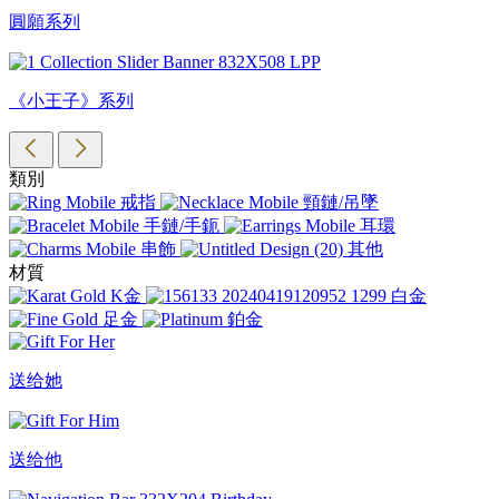
圓願系列
《小王子》系列
類別
戒指
頸鏈/吊墜
手鏈/手鈪
耳環
串飾
其他
材質
K金
白金
足金
鉑金
送给她
送给他