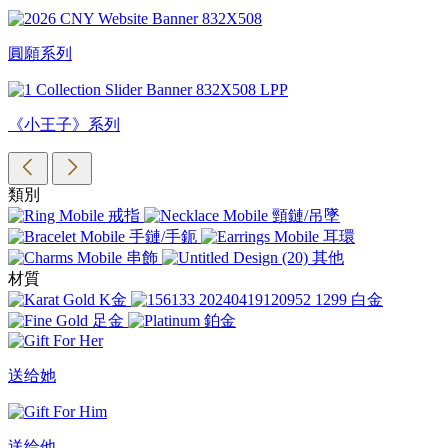
圓願系列
《小王子》系列
類別
戒指
頸鏈/吊墜
手鏈/手鈪
耳環
串飾
其他
材質
K金
白金
足金
鉑金
送给她
送给他