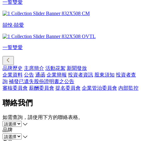
一誓雙愛
囍悅‧囍愛
一誓雙愛
品牌歷史
主席簡介
活動花絮
新聞發放
企業資料
公告
通函
企業簡報
投資者資訊
股東須知
投資者查
詢
補發已遺失股份證明書之公告
審核委員會
薪酬委員會
提名委員會
企業管治委員會
內部監控
聯絡我們
如需查詢，請使用下方的聯絡表格。
品牌