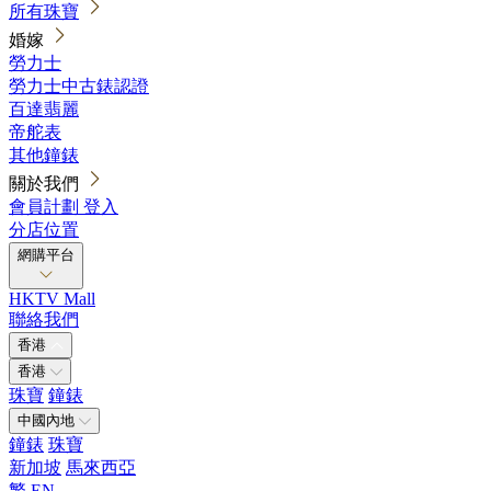
所有珠寶
婚嫁
勞力士
勞力士中古錶認證
百達翡麗
帝舵表
其他鐘錶
關於我們
會員計劃
登入
分店位置
網購平台
HKTV Mall
聯絡我們
香港
香港
珠寶
鐘錶
中國內地
鐘錶
珠寶
新加坡
馬來西亞
繁
EN