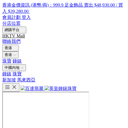
香港金價資訊 (港幣/両)：999.9 足金飾品 賣出 $48,930.00 / 買
入 $39,280.00
會員計劃
登入
分店位置
網購平台
HKTV Mall
聯絡我們
香港
香港
珠寶
鐘錶
中國內地
鐘錶
珠寶
新加坡
馬來西亞