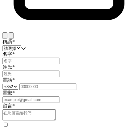
稱謂*
名字*
姓氏*
電話*
電郵*
留言*