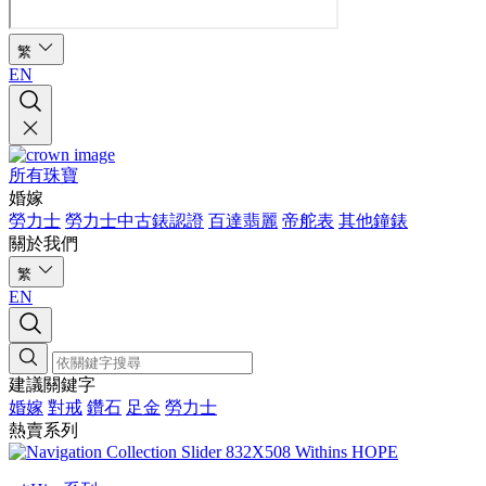
繁
EN
所有珠寶
婚嫁
勞力士
勞力士中古錶認證
百達翡麗
帝舵表
其他鐘錶
關於我們
繁
EN
建議關鍵字
婚嫁
對戒
鑽石
足金
勞力士
熱賣系列