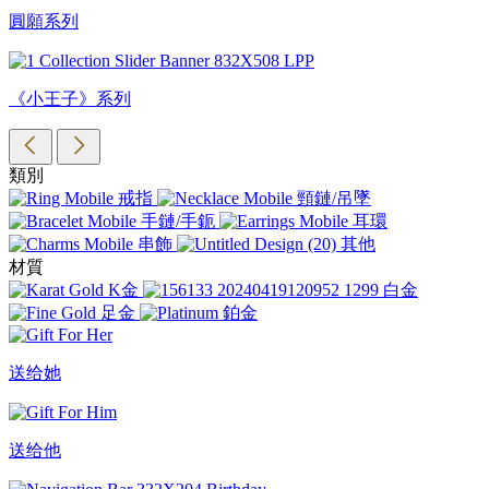
圓願系列
《小王子》系列
類別
戒指
頸鏈/吊墜
手鏈/手鈪
耳環
串飾
其他
材質
K金
白金
足金
鉑金
送给她
送给他