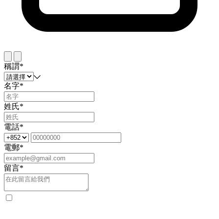
稱謂*
名字*
姓氏*
電話*
電郵*
留言*