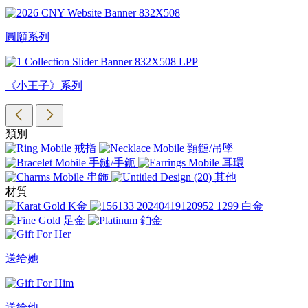
圓願系列
《小王子》系列
類別
戒指
頸鏈/吊墜
手鏈/手鈪
耳環
串飾
其他
材質
K金
白金
足金
鉑金
送给她
送给他