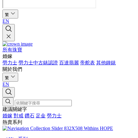
繁
EN
所有珠寶
婚嫁
勞力士
勞力士中古錶認證
百達翡麗
帝舵表
其他鐘錶
關於我們
繁
EN
建議關鍵字
婚嫁
對戒
鑽石
足金
勞力士
熱賣系列