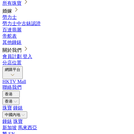
所有珠寶
婚嫁
勞力士
勞力士中古錶認證
百達翡麗
帝舵表
其他鐘錶
關於我們
會員計劃
登入
分店位置
網購平台
HKTV Mall
聯絡我們
香港
香港
珠寶
鐘錶
中國內地
鐘錶
珠寶
新加坡
馬來西亞
繁
EN