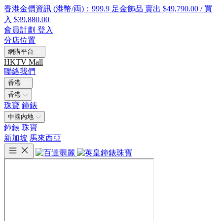
香港金價資訊 (港幣/両)：999.9 足金飾品 賣出 $49,790.00 / 買
入 $39,880.00
會員計劃
登入
分店位置
網購平台
HKTV Mall
聯絡我們
香港
香港
珠寶
鐘錶
中國內地
鐘錶
珠寶
新加坡
馬來西亞