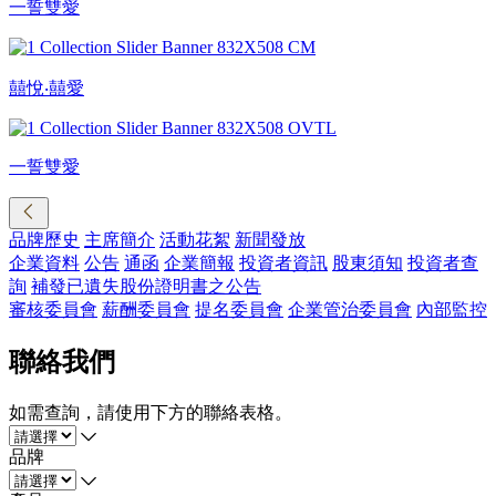
一誓雙愛
囍悅‧囍愛
一誓雙愛
品牌歷史
主席簡介
活動花絮
新聞發放
企業資料
公告
通函
企業簡報
投資者資訊
股東須知
投資者查
詢
補發已遺失股份證明書之公告
審核委員會
薪酬委員會
提名委員會
企業管治委員會
內部監控
聯絡我們
如需查詢，請使用下方的聯絡表格。
品牌